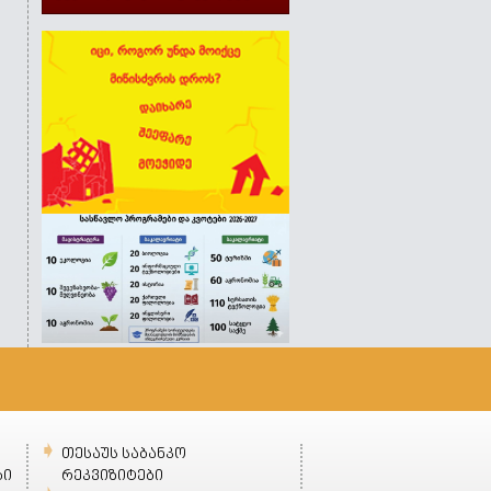
თესაუს საბანკო
ბი
რეკვიზიტები