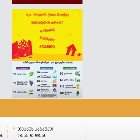
თესაუს საბანკო
ბი
რეკვიზიტები