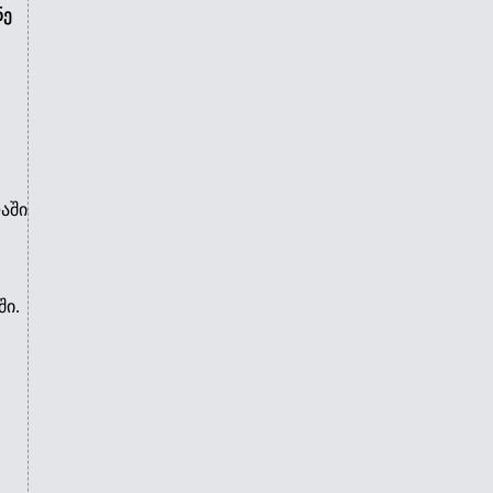
ნე
აში
ი.