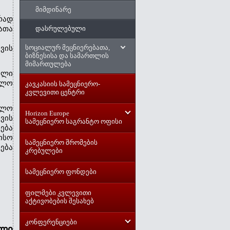
მიმდინარე
ად 
დასრულებული
თა 
   
სოციალურ მეცნიერებათა,
ის 
ბიზნესისა და სამართლის
მიმართულება
ლი 
ლო 
კავკასიის სამეცნიერო-
კვლევითი ცენტრი
ლო 
Horizon Europe
ის 
სამეცნიერო საგრანტო ოფისი
ბა 
სო 
სამეცნიერო შრომების
ბა 
კრებულები
სამეცნიერო ფონდები
ფილმები კვლევითი
აქტივობების შესახებ
კონფერენციები
ული