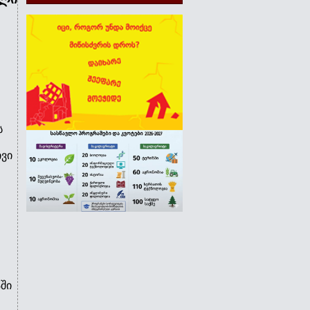
ს
ვი
ში