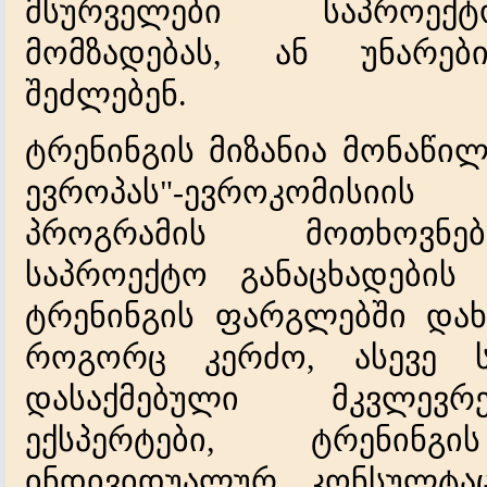
მსურველები
საპროექტ
მომზადებას
ან
უნარებ
,
შეძლებენ
.
ტრენინგის
მიზანია
მონაწილ
ევროპას
ევროკომისიის
"-
პროგრამის
მოთხოვნებ
საპროექტო
განაცხადების
ტრენინგის
ფარგლებში
დახ
როგორც
კერძო
ასევე
,
დასაქმებული
მკვლევრე
ექსპერტები
ტრენინგის
,
ინდივიდუალურ
კონსულტაც