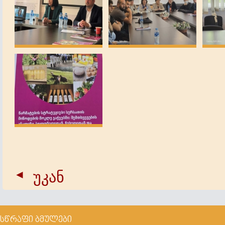
უკან
სწრაფი ბმულები