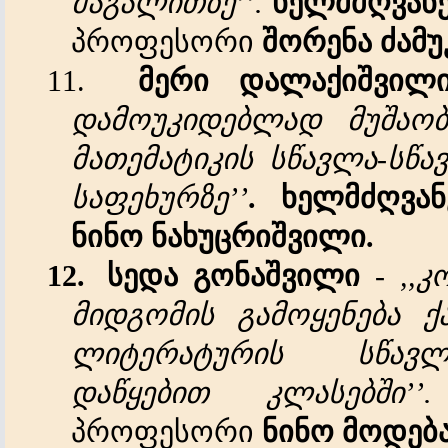
მაგალითზე
’’.
ხელმძღვან
პროფესორი
შორენა
ძამ
11.
მერი
დალაქიშვილ
დამოუკიდებლად
მუშაობ
მათემატიკის
სწავლა
-
სწა
საფეხურზე
’’
.
ხელმძღვა
ნინო
ნახუცრიშვილი
.
12.
სედა
გონაშვილი
-
,,
კ
მიდგომის
გამოყენება
ქ
ლიტერატურის
სწავლ
დაწყებით
კლასებში
’’.
პროფესორი
ნინო
მოდებ