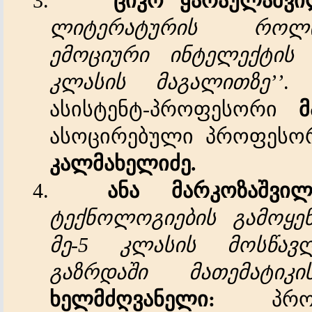
3.
ციკო
ყარაულაშვი
ლიტერატურის
როლ
ემოციური
ინტელექტის
კლასის
მაგალითზე
’’
ასისტენტ-პროფესორი
მ
ასოცირებული პროფეს
კალმახელიძე
.
4.
ანა
მარკოზაშვილ
ტექნოლოგიების
გამოყენ
მე
-5
კლასის
მოსწავ
გაზრდაში
მათემატიკი
ხელმძღვანელი
:
პრო