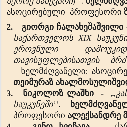
მეორე
ნახევარი
)’’
.
ხელმძღვ
ასოცირებული
პროფესორი
2.
გიორგი
ჩალახეშაშვილი
საქართველოს
XIX
საუკუნ
ეროვნული
დამოუკიდ
თავისუფლებისათვის
ბრ
ხელმძღვანელი
:
ასოცირ
თეიმურაზ
ახალმოსულიშვი
3.
ნიკოლოზ
ლაშხი
-
,,
კა
საუკუნეში’’
.
ხელმძღვანე
პროფესორი
ალექსანდრე
4.
გენო ხვიჩავა -
,,
ქა