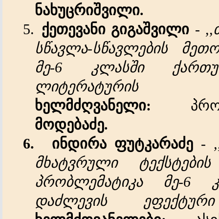
ნახუცრიშვილი
.
5.
ქეთევანი
გიგაშვილი
-
,,
სწავლა
-
სწავლების
მეთო
მე
-6
კლასში
ქართ
ლიტერატურის
ხელმძღვანელი
:
პ
მოდებაძე
.
6.
ინდირა
ფუტკარაძე
-
,
მხატვრული
ტექსტების
პრობლემატიკა
მე
-6
დაძლევის
ეფექტური