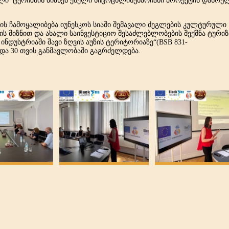
ილი
ტურიზმის
ბიზნეს
ქსელი
სიცოცხლისუნარიანი
პროექტის
დასრულ
ის
ჩამოყალიბება
იუნესკოს
სიაში
შემავალი
ძეგლების
კულტურული
ის
მიზნით
და
ახალი
საინვესტიციო
შესაძლებლობების
შექმნა
ტურიზ
ინდუსტრიაში
შავი
ზღვის
აუზის
ტერიტორიაზე
“
(BSB 831-
და 30 თვის განმავლობაში გაგრძელდება.