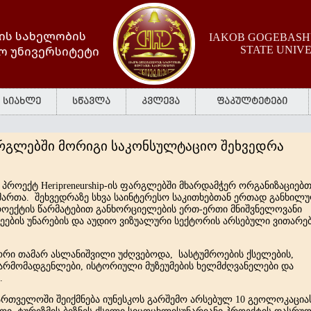
ის სახელობის
IAKOB GOGEBASHV
ო უნივერსიტეტი
STATE UNIV
სიახლე
სწავლა
კვლევა
ფაკულტეტები
 ფარგლებში მორიგი საკონსულტაციო შეხვედრა
ი პროექტ
Heripreneurship
-ის ფარგლებში მხარდამჭერ ორგანიზაციებთ
მართა. შეხვედრაზე სხვა საინტერესო საკითხებთან ერთად განხილ
როექტის წარმატებით განხორციელების ერთ-ერთი მნიშვნელოვანი
ეების
უნარების
და
აუდიო
ვიზუალური
სექტორის
არსებული
ვითარებ
რი თამარ ასლანიშვილი უძღვებოდა, სასტუმროების ქსელების,
წარმომადგენლები, ისტორიული მუზეუმების ხელმძღვანელები და
.
ართველოში
შეიქმნება
იუნესკოს
გარშემო
არსებულ
10
გეოლოკაცია