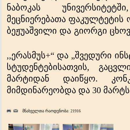
ნაბოკას
უნ
ი
ვერსიტეტში
მეცნიერებათა
ფაკულტეტის
ბეჟუაშვილი
და
გიორგი
ცხოვ
ერასმუს
და
შვედური
ინს
,,
+“
„
სტუდენტებისათვის
გაცვლ
,
მარტიდან
დაიწყო
კონ
.
მიმდინარეობდა
და
მარტს
30
მნახველთა რაოდენობა: 21916