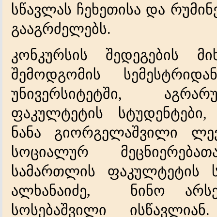
სწავლას
ჩეხეთისა
და
რუმინ
გააგრძელებს
.
კონკურსის
შედეგების
მი
შემოდგომის
სემესტრიდა
უნივერსიტეტში
ა
გრარ
,
ფაკულტეტის
სტუდენტები
ნანა
გიორგელაშვილი
ლე
სოციალურ
მეცნიერებათ
სამართლის
ფაკულტეტის
ალხანაიძე
,
ნინო
არს
სოსებაშვილი
ისწავლიან