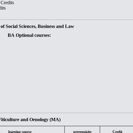
 Credits
dits
 of Social Sciences, Business and Law
BA Optional courses:
Viticulture and Oenology (MA)
learning course
prerequisite
Credit