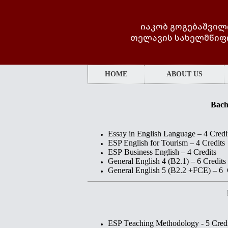
იაკობ გოგებაშვილ
თელავის სახელმწიფ
HOME
ABOUT US
Bach
Essay in English Language – 4 Credi
ESP English for Tourism – 4 Credits
ESP Business English – 4 Credits
General English 4 (B2.1) – 6 Credits
General English 5 (B2.2 +FCE) – 6 
ESP T
eaching
M
ethodology
- 5 Cred