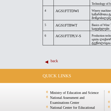
Technology of b
4
AGS1FTTDWI
Winery machine
საწარმოთა 
მოწყობილებე
5
AGS1FTBWT
Basics of Wine 
საფუძვლები
6
AGS1FTTPLV-S
Production tech
spirits
ლიქიორ
ტექნოლოგია
back
QUICK LINKS
Ministry of Education and Science
National Assessment and
Examinations Center
National Center for Educational