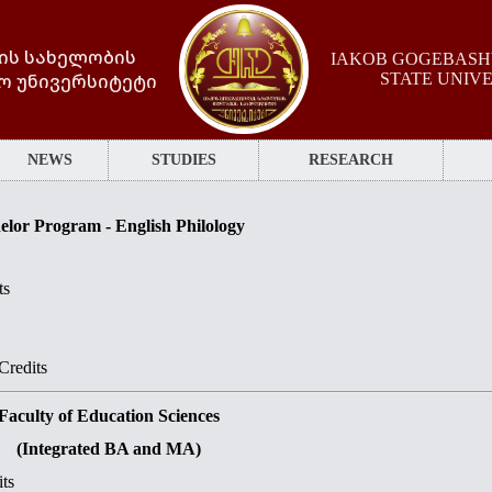
ის სახელობის
IAKOB GOGEBASHV
ო უნივერსიტეტი
STATE UNIV
NEWS
STUDIES
RESEARCH
elor Program - English Philology
ts
Credits
Faculty of Education Sciences
(Integrated BA and MA)
its