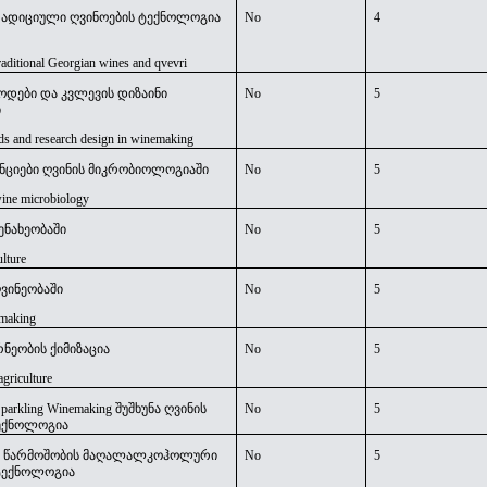
ადიციული ღვინოების ტექნოლოგია
No
4
raditional Georgian wines
and
qvevri
ოდები და კვლევის დიზაინი
No
5
ი
s and research design in winemaking
ნციები ღვინის მიკრობიოლოგიაში
No
5
wine microbiology
ენახეობაში
No
5
ulture
ღვინეობაში
No
5
emaking
ნეობის ქიმიზაცია
No
5
agriculture
Sparkling Winemaking შუშხუნა ღვინის
No
5
ტექნოლოგია
ი წარმოშობის მაღალალკოჰოლური
No
5
ტექნოლოგია